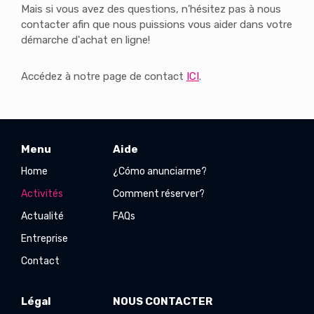
Mais si vous avez des questions, n'hésitez pas à nous
contacter afin que nous puissions vous aider dans votre
démarche d'achat en ligne!
Accédez à notre page de contact
ICI
.
Menu
Aide
Home
¿Cómo anunciarme?
Activités
Comment réserver?
Actualité
FAQs
Entreprise
Contact
Légal
NOUS CONTACTER