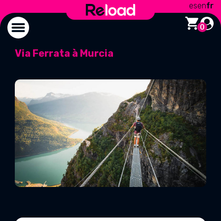
es
en
fr
0
Via Ferrata à Murcia