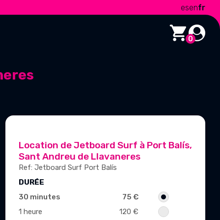
es
en
fr
0
neres
Location de Jetboard Surf à Port Balís,
Sant Andreu de Llavaneres
Ref: Jetboard Surf Port Balís
DURÉE
30 minutes
75 €
1 heure
120 €